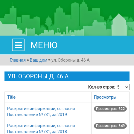
МЕНЮ
Главная
Ваш дом
ул. Обороны д. 46 А
УЛ. ОБОРОНЫ Д. 46 А
Кол-во строк:
Title
Просмотры
Раскрытие информации, согласно
Просмотров: 622
Постановление №731, за 2019.
Раскрытие информации, согласно
Просмотров: 649
Постановления №731, за 2018.