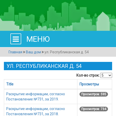
МЕНЮ
Главная
Ваш дом
ул. Республиканская д. 54
УЛ. РЕСПУБЛИКАНСКАЯ Д. 54
Кол-во строк:
Title
Просмотры
Раскрытие информации, согласно
Просмотров: 595
Постановление №731, за 2019.
Раскрытие информации, согласно
Просмотров: 734
Постановления №731, за 2018.