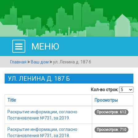
МЕНЮ
Главная
Ваш дом
ул. Ленина д. 187 б
УЛ. ЛЕНИНА Д. 187 Б
Кол-во строк:
Title
Просмотры
Раскрытие информации, согласно
Просмотров: 612
Постановление №731, за 2019.
Раскрытие информации, согласно
Просмотров: 710
Постановления №731, за 2018.