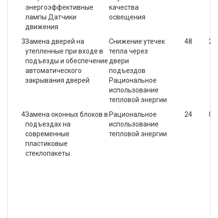
энергоэффективные
качества
лампы Датчики
освещения
движения
3
Замена дверей на
Снижение утечек
48
2,
утепленные при входе в
тепла через
подъезды и обеспечение
двери
автоматического
подъездов
закрывания дверей
Рациональное
использование
тепловой энергии
4
Замена оконных блоков в
Рациональное
24
0,
подъездах на
использование
современные
тепловой энергии
пластиковые
стеклопакеты