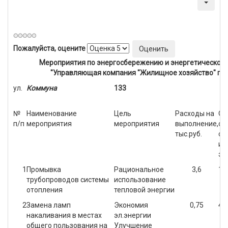
Категория:
ул. Коммуны д. 133
Создано: 23 марта 2013
Просмотров: 1829
Пожалуйста, оцените
Мероприятия по энергосбережению и энергетической
"Управляющая компания "Жилищное хозяйство" г.М
ул.
Коммуна
133
№
Наименование
Цель
Расходы на
Об
п/п
мероприятия
мероприятия
выполнение,
ож
тыс.руб.
сн
ис
эн
1
Промывка
Рациональное
3,6
1,
трубопроводов системы
использование
отопления
тепловой энергии
2
Замена ламп
Экономия
0,75
43
накаливания в местах
эл.энергии
общего пользования на
Улучшение