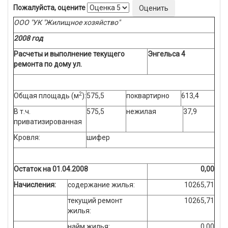
Пожалуйста, оцените
ООО "УК "Жилищное хозяйство"
2008 год
Расчеты и выполнение текущего
Энгельса 4
ремонта по дому ул.
2
Общая площадь (м
):
575,5
поквартирно
613,4
В т.ч.
575,5
нежилая
37,9
приватизированная
Кровля:
шифер
Остаток на 01.04.2008
0,00
Начисления:
содержание жилья:
10265,71
текущий ремонт
10265,71
жилья:
найм жилья:
0,00