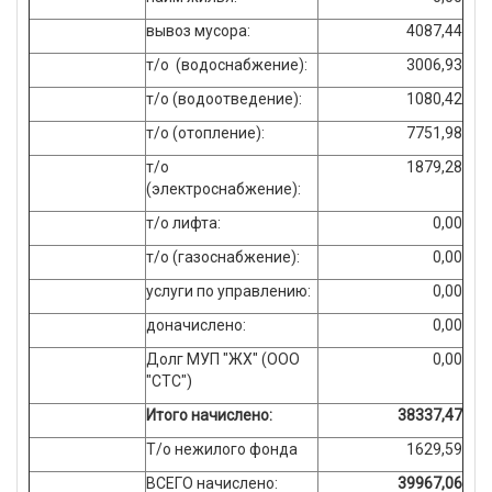
вывоз мусора:
4087,44
т/о (водоснабжение):
3006,93
т/о (водоотведение):
1080,42
т/о (отопление):
7751,98
т/о
1879,28
(электроснабжение):
т/о лифта:
0,00
т/о (газоснабжение):
0,00
услуги по управлению:
0,00
доначислено:
0,00
Долг МУП "ЖХ" (ООО
0,00
"СТС")
Итого начислено:
38337,47
Т/о нежилого фонда
1629,59
ВСЕГО начислено:
39967,06