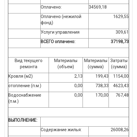
Оплачено:
34569,18
Оплачено (нежилой
1629,55
фонд)
Услуги управления
309,61
ВСЕГО оплачено:
37198,73
Вид текущего
Материалы
Материалы
Затраты
ремонта
(объем)
(сумма)
(сумма)
Кровля (м2)
2,13
199,43
1154,00
отопление (п.м.)
0,00
738,33
4623,43
Водоснабжение
0,00
170,00
767,48
(п.м.)
ВЫПОЛНЕНИЕ:
Содержание жилья:
26008,26