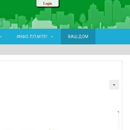
Login
ИНФО. П П.№731.
ВАШ ДОМ