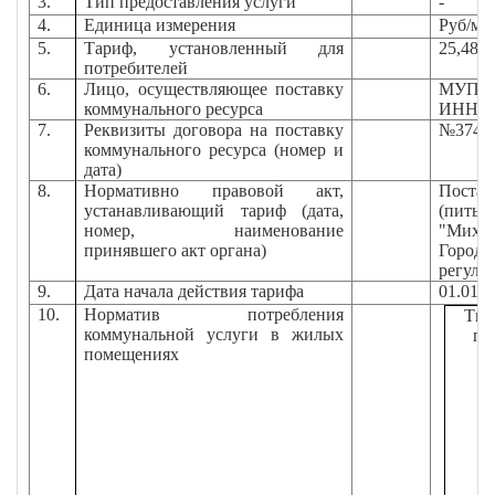
3.
Тип предоставления услуги
-
3
4.
Единица измерения
Руб/м
5.
Тариф, установленный для
25,48
потребителей
6.
Лицо, осуществляющее поставку
МУП "М
коммунального ресурса
ИНН/КП
7.
Реквизиты договора на поставку
№374-14
коммунального ресурса (номер и
дата)
8.
Нормативно правовой акт,
Постан
устанавливающий тариф (дата,
(питье
номер, наименование
"Михай
принявшего акт органа)
Город
регули
9.
Дата начала действия тарифа
01.01.2
10.
Норматив потребления
Тип
коммунальной услуги в жилых
пом
помещениях