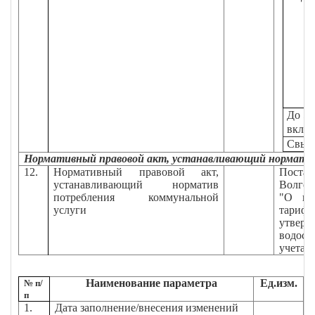
До 5
вклю
Свыш
Нормативный правовой акт, устанавливающий норматив
12.
Нормативный правовой акт,
Поста
устанавливающий норматив
Волгогр
потребления коммунальной
"О вн
услуги
тарифн
утверж
водосн
учета 
Наименование параметра
Ед.изм.
№ п/
п
1.
Дата заполнение/внесения изменений