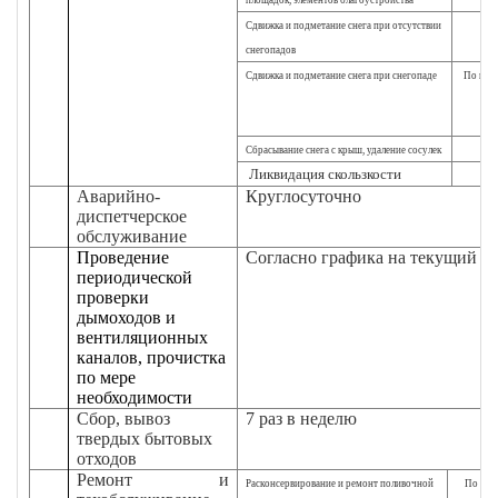
Сдвижка и подметание снега при отсутствии
снегопадов
Сдвижка и подметание снега при снегопаде
По мере
поз
Сбрасывание снега с крыш, удаление сосулек
Ликвидация скользкости
По
Аварийно-
Круглосуточно
диспетчерское
обслуживание
Проведение
Согласно графика на текущий г
периодической
проверки
дымоходов и
вентиляционных
каналов, прочистка
по мере
необходимости
Сбор, вывоз
7 раз в неделю
твердых бытовых
отходов
Ремонт и
Расконсервирование и ремонт поливочной
По мере