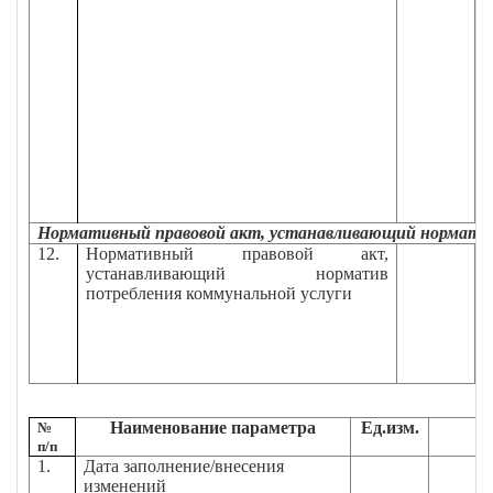
Нормативный правовой акт, устанавливающий норматив
12.
Нормативный правовой акт,
П
устанавливающий норматив
В
потребления коммунальной услуги
"
т
у
х
о
Наименование параметра
Ед.изм.
№
п/п
1.
Дата заполнение/внесения
изменений