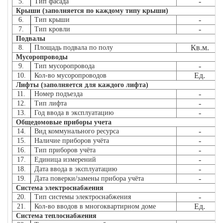
-
5.
Тип фасада
Крыши (заполняется по каждому типу крыши)
-
6.
Тип крыши
-
7.
Тип кровли
Подвалы
Кв.м.
8.
Площадь подвала по полу
Мусоропроводы
-
9.
Тип мусоропровода
Ед.
10.
Кол-во мусоропроводов
Лифты (заполняется для каждого лифта)
-
11.
Номер подъезда
-
12.
Тип лифта
-
13.
Год ввода в эксплуатацию
Общедомовые приборы учета
-
14.
Вид коммунального ресурса
-
15.
Наличие приборов учёта
-
16.
Тип приборов учёта
-
17.
Единица измерений
-
18.
Дата ввода в эксплуатацию
-
19.
Дата поверки/замены прибора учёта
Система электроснабжения
-
20.
Тип системы электроснабжения
Ед.
21.
Кол-во вводов в многоквартирном доме
Система теплоснабжения