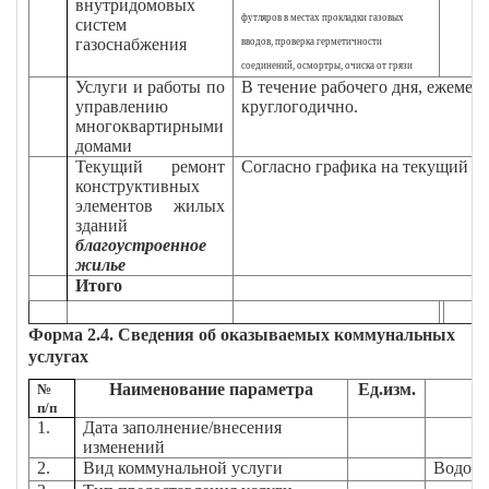
внутридомовых
футляров в местах прокладки газовых
систем
газоснабжения
вводов, проверка герметичности
соединений, осмортры, очиска от грязи
Услуги и работы по
В течение рабочего дня, ежемеся
управлению
круглогодично.
многоквартирными
домами
Текущий ремонт
Согласно графика на текущий г
конструктивных
элементов жилых
зданий
благоустроенное
жилье
Итого
Форма 2.4. Сведения об оказываемых коммунальных
услугах
Наименование параметра
Ед.изм.
№
п/п
1.
Дата заполнение/внесения
изменений
2.
Вид коммунальной услуги
Водосн