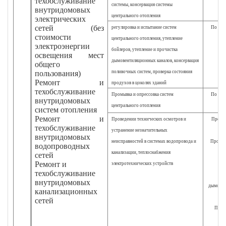
техобслуживание
системы, консервация системы
внутридомовых
центрального отопления
электрических
сетей (без
регулировка и испытание систем
По мере
стоимости
центрального отопления, утепление
электроэнергии
бойлеров, утепление и прочистка
освещения мест
дымовентиляционных каналов, консервация
общего
пользования)
поливочных систем, проверка состояния
Ремонт и
продухов в цоколях зданий
техобслуживание
Промывка и опрессовка систем
По мере
внутридомовых
центрального отопления
систем отопления
Ремонт и
Проведении технических осмотров и
Прочис
техобслуживание
устранение незначительных
внутридомовых
неисправностей в системах водопровода и
Провер
водопроводных
канализации, теплоснабжения
сетей
Ремонт и
электротехнических устройств
техобслуживание
внутридомовых
дымовент
канализационных
сетей
Прове