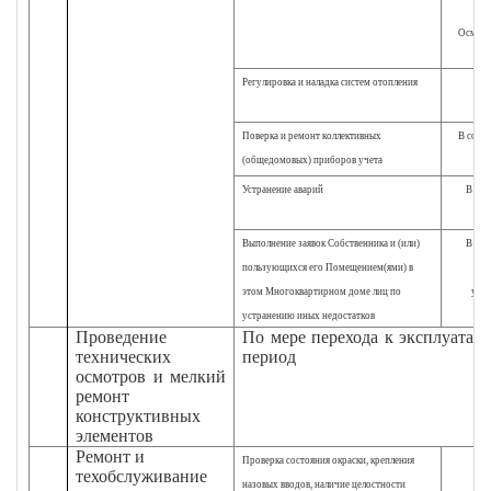
Осмотр
Регулировка и наладка систем отопления
Поверка и ремонт коллективных
В соот
(общедомовых) приборов учета
Устранение аварий
В соо
Д
Выполнение заявок Собственника и (или)
В соо
пользующихся его Помещением(ями) в
Дог
этом Многоквартирном доме лиц по
упо
устранению иных недостатков
Проведение
По мере перехода к эксплуатац
технических
период
осмотров и мелкий
ремонт
конструктивных
элементов
Ремонт и
Проверка состояния окраски, крепления
техобслуживание
назовых вводов, наличие целостности