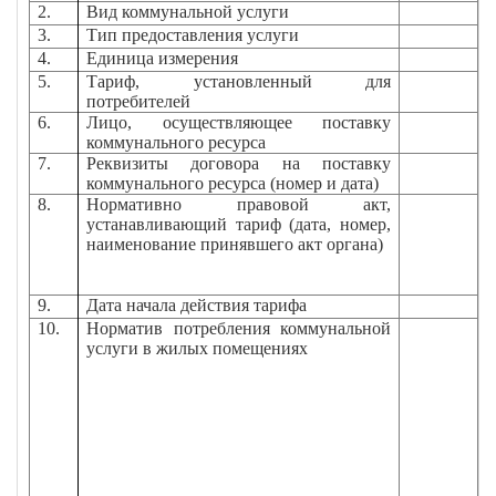
2.
Вид коммунальной услуги
В
3.
Тип предоставления услуги
-
4.
Единица измерения
Р
5.
Тариф, установленный для
3
потребителей
6.
Лицо, осуществляющее поставку
М
коммунального ресурса
И
7.
Реквизиты договора на поставку
№
коммунального ресурса (номер и дата)
8.
Нормативно правовой акт,
П
устанавливающий тариф (дата, номер,
в
наименование принявшего акт органа)
п
Г
р
9.
Дата начала действия тарифа
0
10.
Норматив потребления коммунальной
услуги в жилых помещениях