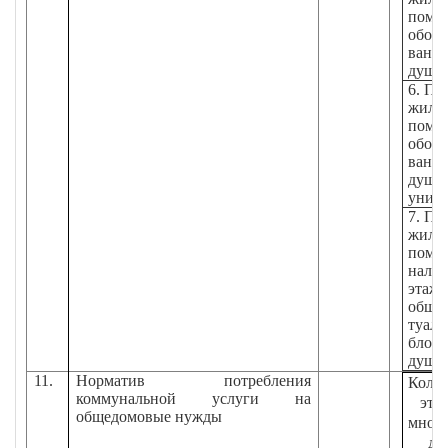
поме
обор
ванно
душ
6. Пр
жил
поме
обор
ванно
душ
уни
7. Пр
жил
пом
налич
этажа
общи
туале
блоко
ду
11.
Норматив потребления
Коли
коммунальной услуги на
эта
общедомовые нужды
мног
до